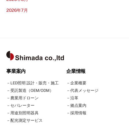
2026年7月
Back
To
Top
事業案内
企業情報
－
LED照明 設計・販売・施工
－
企業概要
－
受託製造（OEM/ODM）
－
代表メッセージ
－
農業用ドローン
－
沿革
－
セパレーター
－
拠点案内
－
用途別照明器具
－
採用情報
－
配光測定サービス