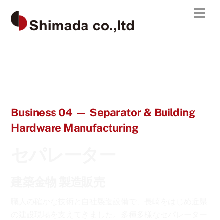
Skip
Men
to
content
Business 04 — Separator & Building
Hardware Manufacturing
セパレーター
建築金物 製造販売
職人の確かな技術と自社製造設備で、長崎をはじめ近県
の建設現場を支えてきました。多種多様なセパレーター