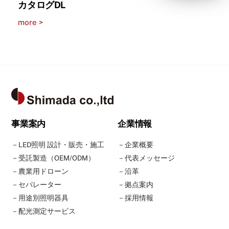
カタログDL
more >
Back
To
Top
事業案内
企業情報
－
LED照明 設計・販売・施工
－
企業概要
－
受託製造（OEM/ODM）
－
代表メッセージ
－
農業用ドローン
－
沿革
－
セパレーター
－
拠点案内
－
用途別照明器具
－
採用情報
－
配光測定サービス